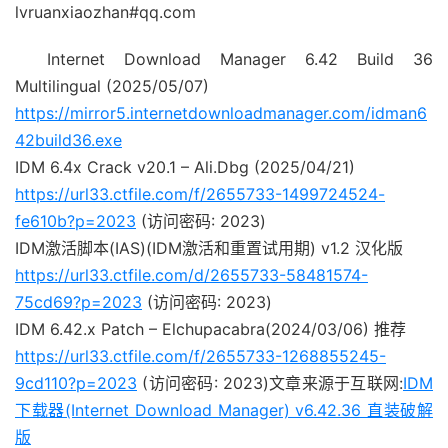
lvruanxiaozhan#qq.com
Internet Download Manager 6.42 Build 36
Multilingual (2025/05/07)
https://mirror5.internetdownloadmanager.com/idman6
42build36.exe
IDM 6.4x Crack v20.1 – Ali.Dbg (2025/04/21)
https://url33.ctfile.com/f/2655733-1499724524-
fe610b?p=2023
(访问密码: 2023)
IDM激活脚本(IAS)(IDM激活和重置试用期) v1.2 汉化版
https://url33.ctfile.com/d/2655733-58481574-
75cd69?p=2023
(访问密码: 2023)
IDM 6.42.x Patch – Elchupacabra(2024/03/06) 推荐
https://url33.ctfile.com/f/2655733-1268855245-
9cd110?p=2023
(访问密码: 2023)文章来源于互联网:
IDM
下载器(Internet Download Manager) v6.42.36 直装破解
版