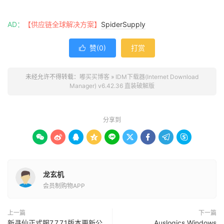
AD：
【供应链全球解决方案】
SpiderSupply
赞(
0
)
打赏

未经允许不得转载：
嘟买买博客
»
IDM下载器(Internet Download
Manager) v6.42.36 直装破解版
分享到









龙玄机
会员制购物APP
上一篇
下一篇
新寻仙正式服7.7.7.1版本更新公
Auslogics Windows