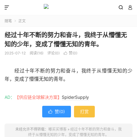



随笔
正文

经过十年不断的努力和奋斗，我终于从懵懂无
知的少年，变成了懵懂无知的青年。
2025-07-12
阅读(
16
)
评论(0)
赞(
0
)

经过十年不断的努力和奋斗，我终于从懵懂无知的少
年，变成了懵懂无知的青年。
AD：
【供应链全球解决方案】
SpiderSupply
赞(
0
)
打赏

未经允许不得转载：
嘟买买博客
»
经过十年不断的努力和奋斗，我
终于从懵懂无知的少年，变成了懵懂无知的青年。