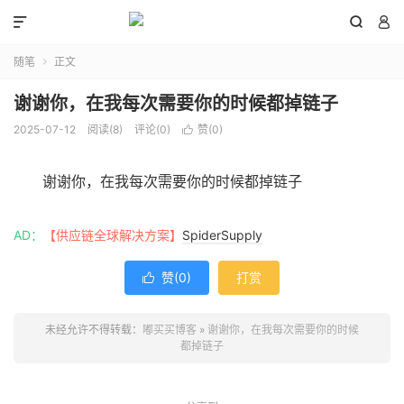



随笔
正文

谢谢你，在我每次需要你的时候都掉链子
2025-07-12
阅读(
8
)
评论(0)
赞(
0
)

谢谢你，在我每次需要你的时候都掉链子
AD：
【供应链全球解决方案】
SpiderSupply
赞(
0
)
打赏

未经允许不得转载：
嘟买买博客
»
谢谢你，在我每次需要你的时候
都掉链子