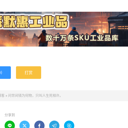
0
)
打赏
博客
»
问世间钱为何物，只叫人生死相许。
分享到




