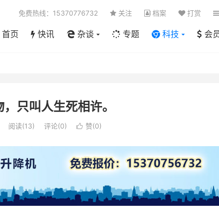
免费热线：15370776732
关注
档案
打赏
首页
快讯
杂谈
专题
科技
会
物，只叫人生死相许。
阅读(
13
)
评论(0)
赞(
0
)
