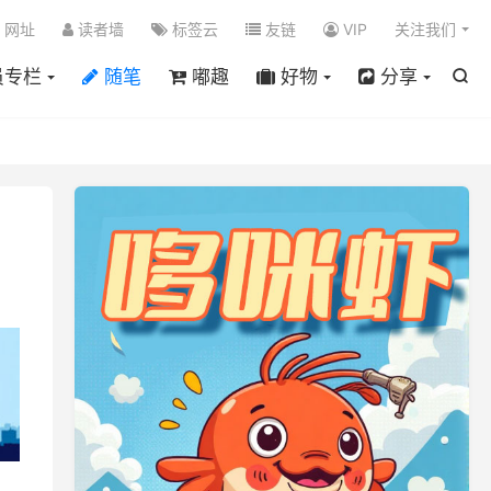

网址
读者墙
标签云
友链
VIP
关注我们
员专栏
随笔
嘟趣
好物
分享
