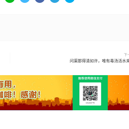
下
问渠那得清如许，唯有毒汤活水