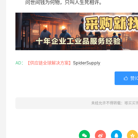
问世间钱为何物，只叫人生死相许。
AD：
【供应链全球解决方案】
SpiderSupply
赞(

未经允许不得转载：
嘟买买



