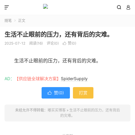



随笔
正文

生活不止眼前的压力，还有背后的灾难。
2025-07-12
阅读(
16
)
评论(0)
赞(
0
)

生活不止眼前的压力，还有背后的灾难。
AD：
【供应链全球解决方案】
SpiderSupply
赞(
0
)
打赏

未经允许不得转载：
嘟买买博客
»
生活不止眼前的压力，还有背后
的灾难。