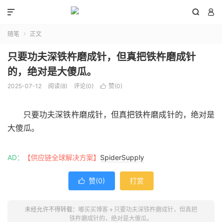



随笔
正文

只要功夫深铁杵磨成针，但真把铁杵磨成针
的，绝对是大傻瓜。
2025-07-12
阅读(
8
)
评论(0)
赞(
0
)

只要功夫深铁杵磨成针，但真把铁杵磨成针的，绝对是
大傻瓜。
AD：
【供应链全球解决方案】
SpiderSupply
赞(
0
)
打赏

未经允许不得转载：
嘟买买博客
»
只要功夫深铁杵磨成针，但真把
铁杵磨成针的，绝对是大傻瓜。