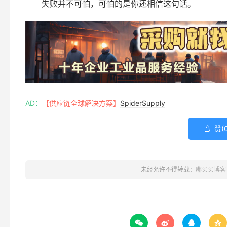
失败并不可怕，可怕的是你还相信这句话。
AD：
【供应链全球解决方案】
SpiderSupply
赞(

未经允许不得转载：
嘟买买博客



