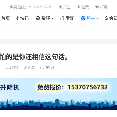
免费热线：15370776732
关注
档案
打赏
首页
快讯
杂谈
专题
科技
会
怕的是你还相信这句话。
阅读(
11
)
评论(0)
赞(
0
)
