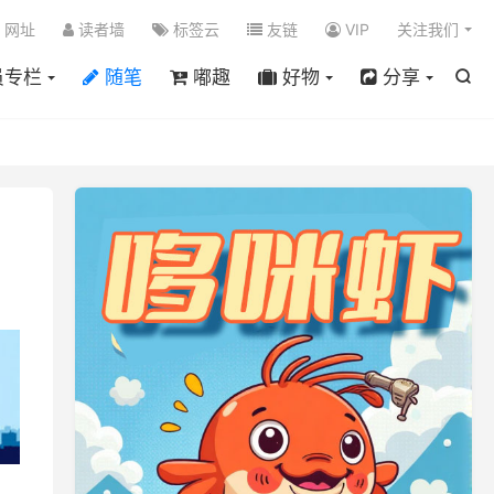

网址
读者墙
标签云
友链
VIP
关注我们
员专栏
随笔
嘟趣
好物
分享
