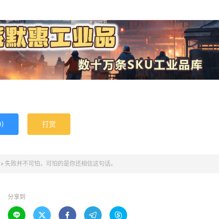
0
)
打赏
»
失败并不可怕，可怕的是你还相信这句话。
分享到




