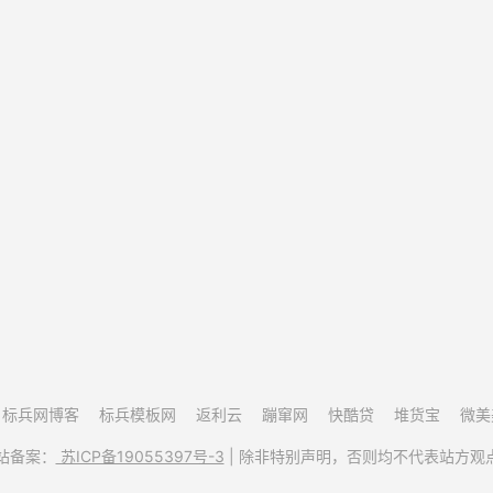
标兵网博客
标兵模板网
返利云
蹦窜网
快酷贷
堆货宝
微美
网站备案：
苏ICP备19055397号-3
| 除非特别声明，否则均不代表站方观