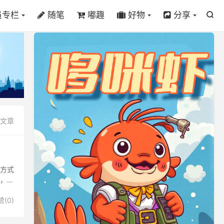
员专栏
随笔
嘟趣
好物
分享

篇文章
 方式
巧，但
赞(
0
)