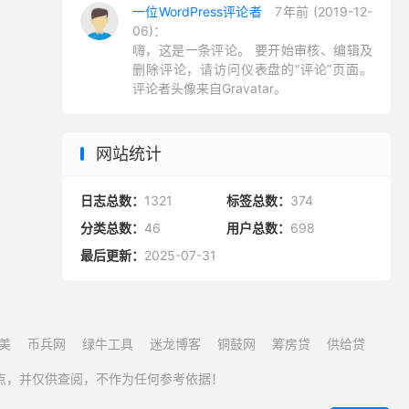
一位WordPress评论者
7年前 (2019-12-
06)：
嗨，这是一条评论。 要开始审核、编辑及
删除评论，请访问仪表盘的“评论”页面。
评论者头像来自Gravatar。
网站统计
日志总数：
1321
标签总数：
374
分类总数：
46
用户总数：
698
最后更新：
2025-07-31
美
币兵网
绿牛工具
迷龙博客
铜鼓网
筹房贷
供给贷
点，并仅供查阅，不作为任何参考依据！