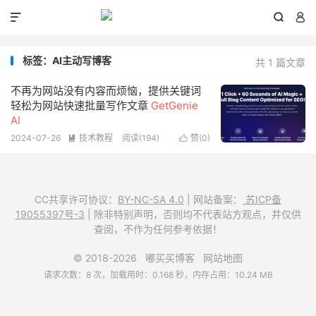



标签：AI主动写博客
共 1 篇文章
不再为网站没有内容而烦恼，提供关键词
轻松为网站快速批量写作文章
GetGenie
AI
2024-07-26
技术教程
阅读(
194
)
赞(
0
)


CC共享许可协议：
BY-NC-SA 4.0
| 网站备案：
苏ICP备
19055397号-3
| 除非特别声明，否则均不代表站方观点，并仅供
查阅，不作为任何参考依据！
© 2018-2026
嘟买买博客
网站地图
请求次数：8 次，加载用时：0.168 秒，内存占用：10.24 MB