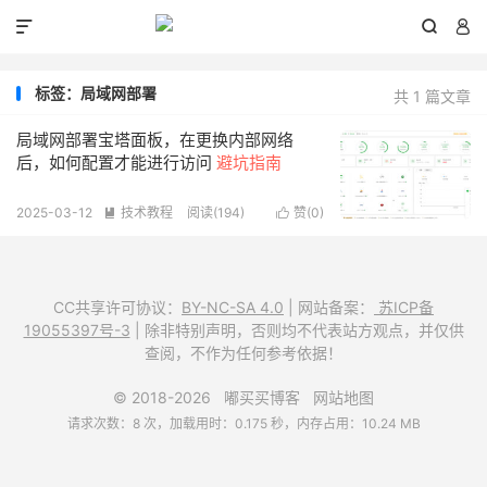



标签：局域网部署
共 1 篇文章
局域网部署宝塔面板，在更换内部网络
后，如何配置才能进行访问
避坑指南
2025-03-12
技术教程
阅读(
194
)
赞(
0
)


CC共享许可协议：
BY-NC-SA 4.0
| 网站备案：
苏ICP备
19055397号-3
| 除非特别声明，否则均不代表站方观点，并仅供
查阅，不作为任何参考依据！
© 2018-2026
嘟买买博客
网站地图
请求次数：8 次，加载用时：0.175 秒，内存占用：10.24 MB