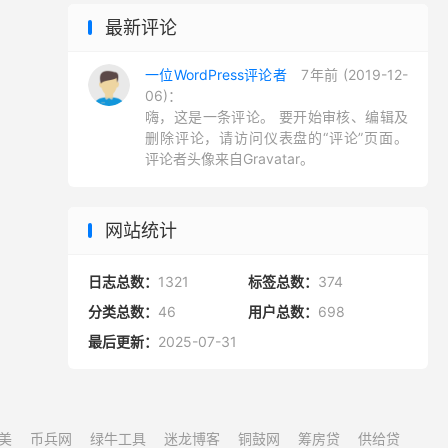
最新评论
一位WordPress评论者
7年前 (2019-12-
06)：
嗨，这是一条评论。 要开始审核、编辑及
删除评论，请访问仪表盘的“评论”页面。
评论者头像来自Gravatar。
网站统计
日志总数：
1321
标签总数：
374
分类总数：
46
用户总数：
698
最后更新：
2025-07-31
美
币兵网
绿牛工具
迷龙博客
铜鼓网
筹房贷
供给贷