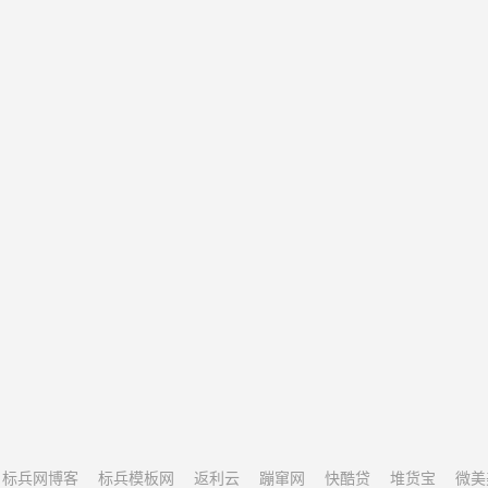
标兵网博客
标兵模板网
返利云
蹦窜网
快酷贷
堆货宝
微美