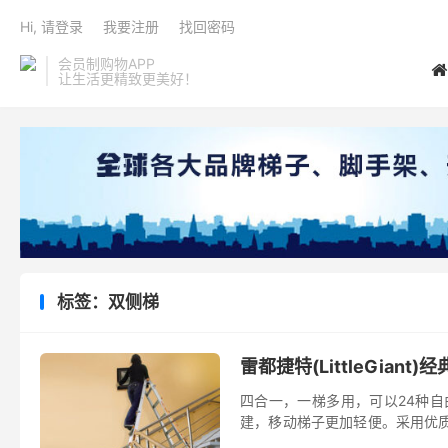
Hi, 请登录
我要注册
找回密码
会员制购物APP
让生活更精致更美好！
标签：双侧梯
雷都捷特(LittleGia
四合一，一梯多用，可以24种自
建，移动梯子更加轻便。采用优质
简介 小巨人由哈洛德.温先生于1970