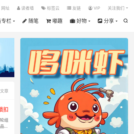

网址
读者墙
标签云
友链
VIP
关注我们
员专栏
随笔
嘟趣
好物
分享

篇文章
锁扣
脚轮组
 品牌