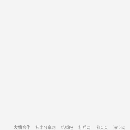
友情合作
技术分享网
结婚吧
标兵网
嘟买买
深空网