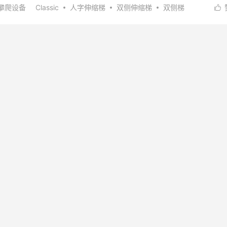
攀爬设备
Classic
人字伸缩梯
双侧伸缩梯
双侧梯

经典梯
美标梯子
雷都捷特
阅读(
82
)