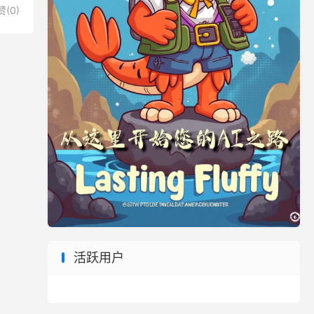
赞(
0
)
活跃用户