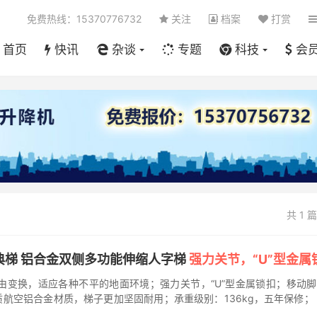
免费热线：15370776732
关注
档案
打赏
首页
快讯
杂谈
专题
科技
会
共 1 
nt)经典梯 铝合金双侧多功能伸缩人字梯
强力关节，“U”型金属
由变换，适应各种不平的地面环境；强力关节，“U”型金属锁扣；移动
航空铝合金材质，梯子更加坚固耐用；承重级别：136kg，五年保修；
...